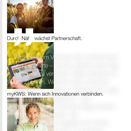
Durch Nähe wächst Partnerschaft.
Wir leben vom Vertrauen der Landwirtinnen
und
Landwirte –
und wir arbeiten jeden Tag
daran, es zu verdienen. Nähe bedeutet für
uns Zuhören. Weitblick heißt, Innovation
ganzheitlich zu denken. Verlässlichkeit zeigt
myKWS: Wenn sich Innovationen verbinden.
sich in jedem Saatgutkorn. Und
Unabhängigkeit ist die Grundlage unseres
langfristigen Handelns. Als
#YourSeedPartner
begleiten wir unsere